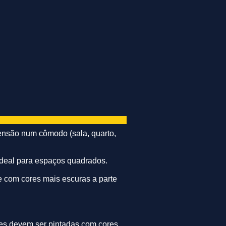
nsão num cômodo (sala, quarto,
ideal para espaços quadrados.
e com cores mais escuras a parte
edes devem ser pintadas com cores