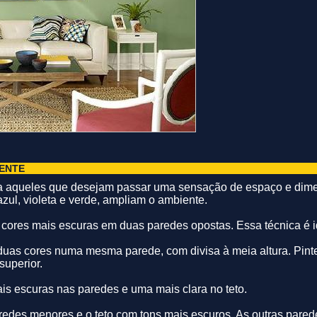
IENTE
ra aqueles que desejam passar uma sensação de espaço e dime
 azul, violeta e verde, ampliam o ambiente.
 cores mais escuras em duas paredes opostas. Essa técnica é 
duas cores numa mesma parede, com divisa à meia altura. Pint
 superior.
ais escuras nas paredes e uma mais clara no teto.
paredes menores e o teto com tons mais escuros. As outras par