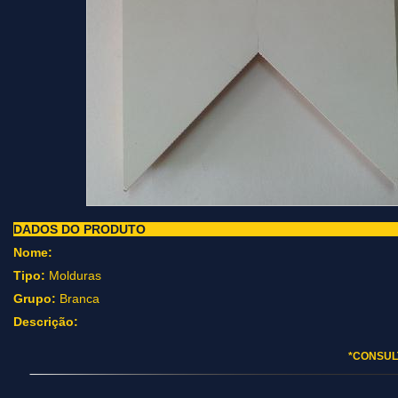
DADOS DO PRODUTO
Nome:
Tipo:
Molduras
Grupo:
Branca
Descrição:
*CONSUL